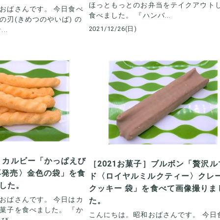
ほっともっとのお弁当をテイクアウト
おばさんです。 今日食べ
食べました。 『ハンバ...
の刃(きめつのやいば) の
2021/12/26(日)
..
子］カルビー「かっぱえび
［2021お菓子］ブルボン「贅沢ル
再発売〉金色の袋」を食
ド〈ロイヤルミルクティー〉クレ
した。
クッキー 袋」を食べて画像撮りま
おばさんです。 今日はカ
た。
菓子を食べました。 『か
こんにちは。昭和おばさんです。 今日