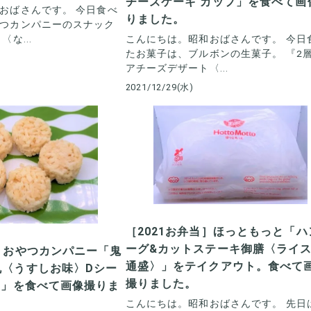
チーズケーキ カップ」を食べて画
おばさんです。 今日食べ
りました。
つカンパニーのスナック
な...
こんにちは。昭和おばさんです。 今日
たお菓子は、ブルボンの生菓子。 『2
アチーズデザート〈...
2021/12/29(水)
［2021お弁当］ほっともっと「ハ
ーグ&カットステーキ御膳〈ライ
子］おやつカンパニー「鬼
通盛〉」をテイクアウト。食べて
丸〈うすしお味〉Dシー
撮りました。
 袋」を食べて画像撮りま
こんにちは。昭和おばさんです。 先日