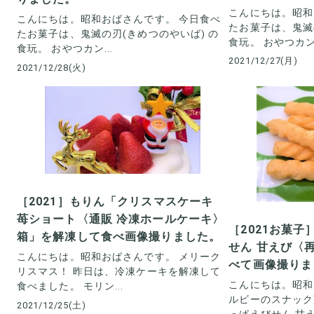
こんにちは。昭和
こんにちは。昭和おばさんです。 今日食べ
たお菓子は、鬼滅
たお菓子は、鬼滅の刃(きめつのやいば) の
食玩。 おやつカン.
食玩。 おやつカン...
2021/12/27(月)
2021/12/28(火)
［2021］もりん「クリスマスケーキ
苺ショート〈通販 冷凍ホールケーキ〉
［2021お菓
箱」を解凍して食べ画像撮りました。
せん 甘えび〈
こんにちは。昭和おばさんです。 メリーク
べて画像撮りま
リスマス！ 昨日は、冷凍ケーキを解凍して
こんにちは。昭和
食べました。 モリン...
ルビーのスナック
2021/12/25(土)