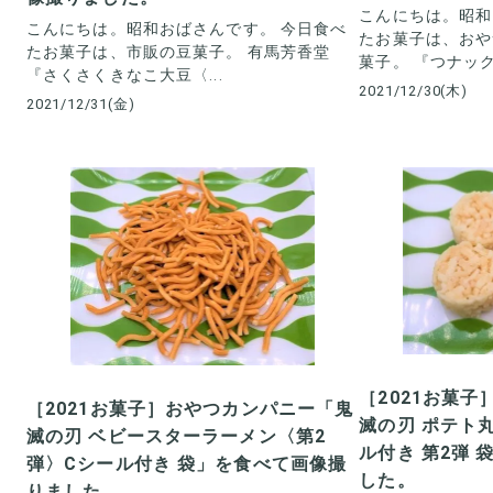
こんにちは。昭和
こんにちは。昭和おばさんです。 今日食べ
たお菓子は、おや
たお菓子は、市販の豆菓子。 有馬芳香堂
菓子。 『つナック〈
『さくさくきなこ大豆〈...
2021/12/30(木)
2021/12/31(金)
［2021お菓
［2021お菓子］おやつカンパニー「鬼
滅の刃 ポテト
滅の刃 ベビースターラーメン〈第2
ル付き 第2弾
弾〉Cシール付き 袋」を食べて画像撮
した。
りました。