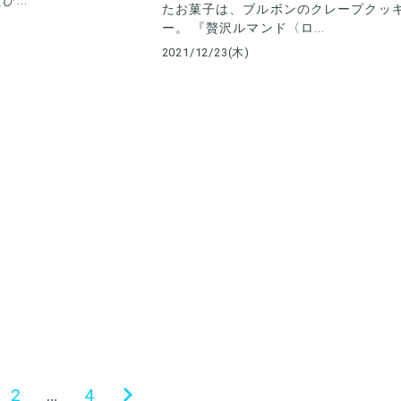
...
たお菓子は、ブルボンのクレープクッ
ー。 『贅沢ルマンド〈ロ...
2021/12/23(木)
2
…
4
次