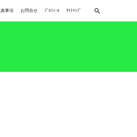
免責事項
お問合せ
ﾌﾟﾛﾌｨｰﾙ
ｻｲﾄﾏｯﾌﾟ