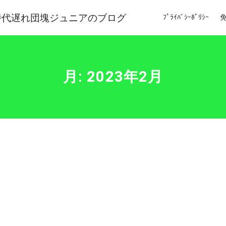
時代遅れ団塊ジュニアのブログ
ﾌﾟﾗｲﾊﾞｼｰﾎﾟﾘｼｰ
月:
2023年2月