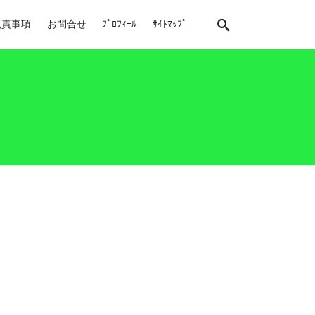
免責事項
お問合せ
ﾌﾟﾛﾌｨｰﾙ
ｻｲﾄﾏｯﾌﾟ