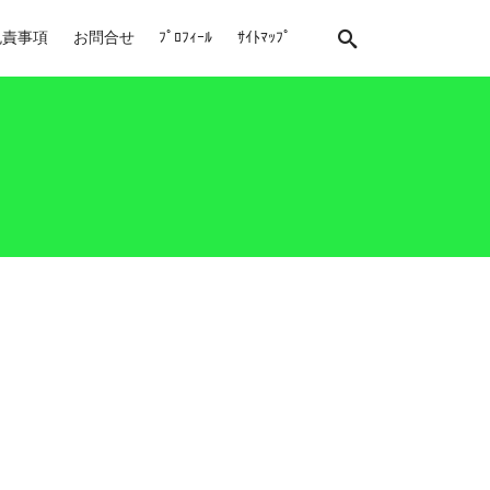
免責事項
お問合せ
ﾌﾟﾛﾌｨｰﾙ
ｻｲﾄﾏｯﾌﾟ