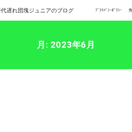
時代遅れ団塊ジュニアのブログ
ﾌﾟﾗｲﾊﾞｼｰﾎﾟﾘｼｰ
月:
2023年6月