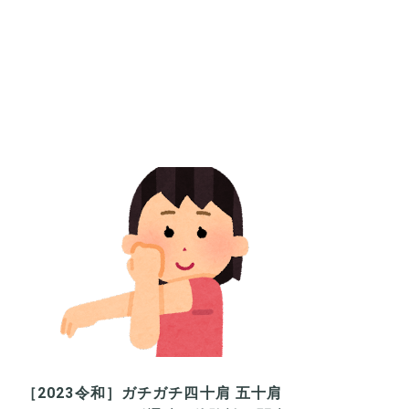
［2023令和］ガチガチ四十肩 五十肩