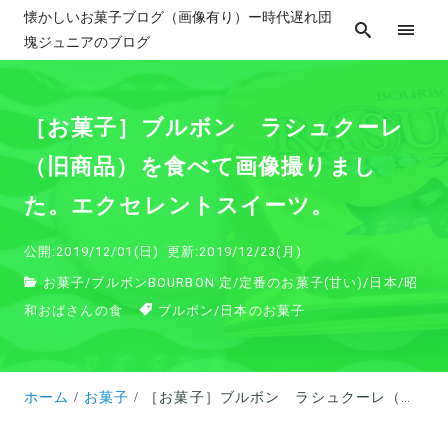
懐かしいお菓子ブログ（画像有り）ー時代遅れ団
塊ジュニアのブログ
［お菓子］ブルボン ラシュクーレ
（旧商品）を食べて画像撮りまし
た。エクセレントスイーツ。
公開:2019/12/01(日)
更新:2019/12/23(月)
お菓子
/
ブルボンBOURBON 定
/
定番のお菓子(甘い)
/
日本
/
昭
和おばさんの食
ブルボン
/
日本のお菓子
ホーム
お菓子
［お菓子］ブルボン ラシュクーレ（旧商品）を食べて画像撮りました。エクセレントスイーツ。