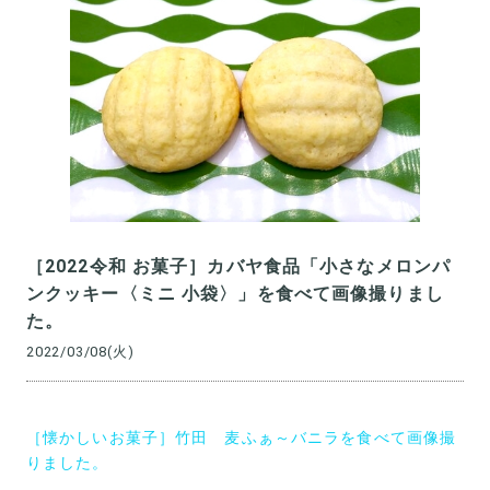
［2022令和 お菓子］カバヤ食品「小さなメロンパ
ンクッキー〈ミニ 小袋〉」を食べて画像撮りまし
た。
2022/03/08(火)
投
［懐かしいお菓子］竹田 麦ふぁ～バニラを食べて画像撮
稿
りました。