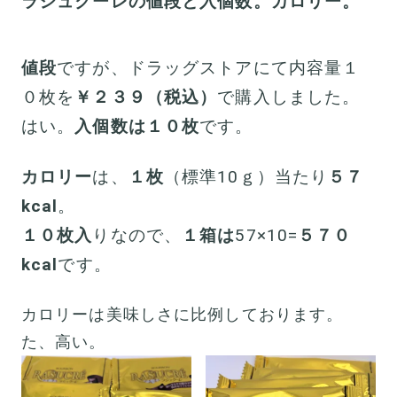
ラシュクーレの値段と入個数。カロリー。
値段
ですが、ドラッグストアにて内容量１
０枚を
￥２３９（税込）
で購入しました。
はい。
入個数は１０枚
です。
カロリー
は、
１枚
（標準10ｇ）当たり
５７
kcal
。
１０枚入
りなので、
１箱は
57×10=
５７０
kcal
です。
カロリーは美味しさに比例しております。
た、高い。