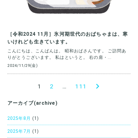
［令和2024 11月］氷河期世代のおばちゃまは、寒
いけれども生きています。
こんにちは、こんばんは。 昭和おばさんです。 ご訪問あ
りがとうございます。 私はというと。 右の肩・...
2024/11/29(金)
投
1
2
…
111
次
稿
の
アーカイブ(archive)
の
ペ
ペ
ー
2025年8月
(1)
ー
ジ
2025年7月
(1)
ジ