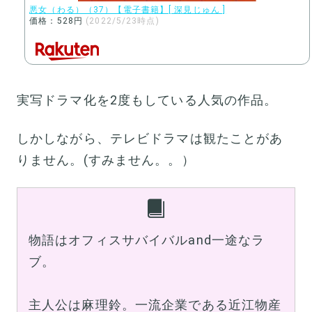
悪女（わる）（37）【電子書籍】[ 深見じゅん ]
価格：528円
(2022/5/23時点)
実写ドラマ化を2度もしている人気の作品。
しかしながら、テレビドラマは観たことがあ
りません。(すみません。。）
物語はオフィスサバイバルand一途なラ
ブ。
主人公は麻理鈴。一流企業である近江物産