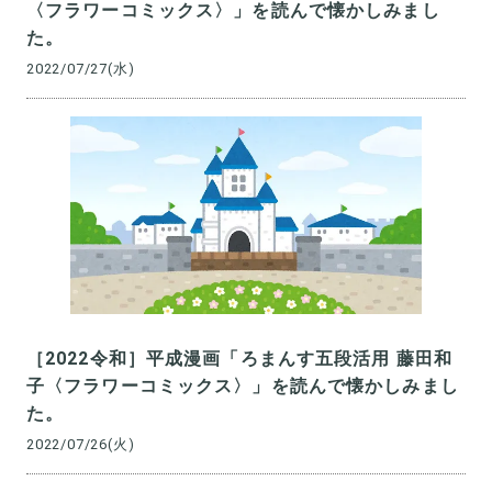
〈フラワーコミックス〉」を読んで懐かしみまし
た。
2022/07/27(水)
［2022令和］平成漫画「ろまんす五段活用 藤田和
子〈フラワーコミックス〉」を読んで懐かしみまし
た。
2022/07/26(火)