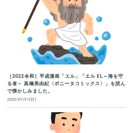
［2022令和］平成漫画「エル」「エル EL～海を守
る者～ 高橋美由紀〈ボニータコミックス〉」を読ん
で懐かしみました。
2022/07/31(日)