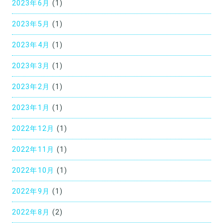
2023年6月
(1)
2023年5月
(1)
2023年4月
(1)
2023年3月
(1)
2023年2月
(1)
2023年1月
(1)
2022年12月
(1)
2022年11月
(1)
2022年10月
(1)
2022年9月
(1)
2022年8月
(2)