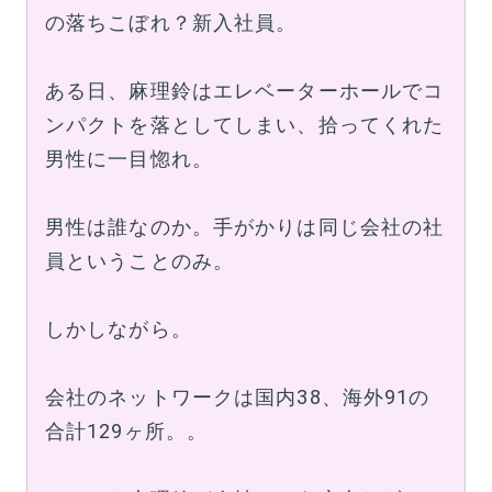
の落ちこぼれ？新入社員。
ある日、麻理鈴はエレベーターホールでコ
ンパクトを落としてしまい、拾ってくれた
男性に一目惚れ。
男性は誰なのか。手がかりは同じ会社の社
員ということのみ。
しかしながら。
会社のネットワークは国内38、海外91の
合計129ヶ所。。