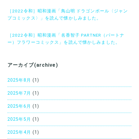
投
［2022令和］昭和漫画「鳥山明 ドラゴンボール〈ジャン
稿
プコミックス〉」を読んで懐かしみました。
ナ
［2022令和］昭和漫画「名香智子 PARTNER（パートナ
ビ
ー）フラワーコミックス」を読んで懐かしみました。
ゲ
ー
アーカイブ(archive)
シ
ョ
2025年8月
(1)
ン
2025年7月
(1)
2025年6月
(1)
2025年5月
(1)
2025年4月
(1)