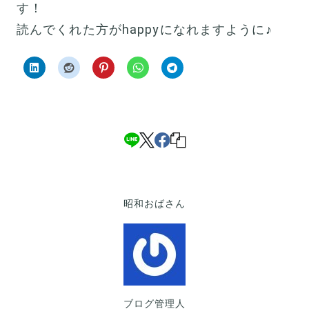
す！
読んでくれた方がhappyになれますように♪
昭和おばさん
ブログ管理人