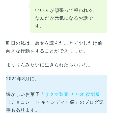
いい人が頑張って報われる、
なんだか元気になるお話で
す。
昨日の私は、悪女を読んだことで少しだけ前
向きな行動をすることができました。
まりりんみたいに生きられたらいいな。
2021年8月に。
懐かしいお菓子「
サクマ製菓 チャオ 復刻版
〈チョコレート キャンディ〉袋」のブログ記
事もあります。