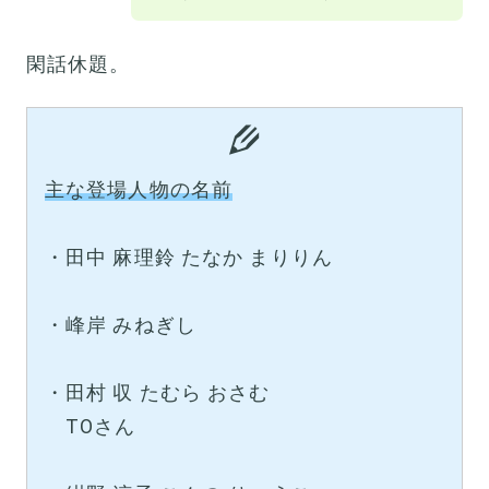
閑話休題。
主な登場人物の名前
・田中 麻理鈴 たなか まりりん
・峰岸 みねぎし
・田村 収 たむら おさむ
TOさん