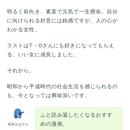
明るく前向き、素直で元気で一生懸命。自分
に向けられる好意には鈍感ですが、人の心が
わかる女性。
ラストはT・Oさんにも好きになってもらえ
る、いい女に成長しました。
それから。
昭和から平成時代の社会生活を感じられるの
も、今となっては興味深いです。
ふと読み返したくなるおすす
めの漫画。
昭和おばさん