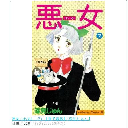
悪女（わる）（7）【電子書籍】[ 深見じゅん ]
価格：528円
(2022/5/23時点)