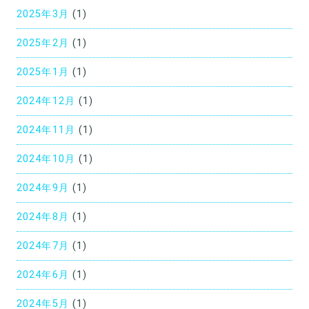
2025年3月
(1)
2025年2月
(1)
2025年1月
(1)
2024年12月
(1)
2024年11月
(1)
2024年10月
(1)
2024年9月
(1)
2024年8月
(1)
2024年7月
(1)
2024年6月
(1)
2024年5月
(1)