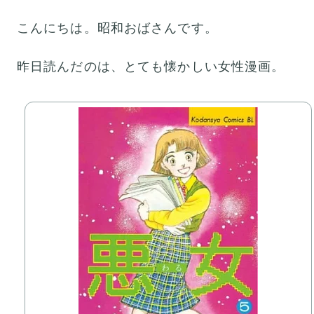
こんにちは。昭和おばさんです。
昨日読んだのは、とても懐かしい女性漫画。