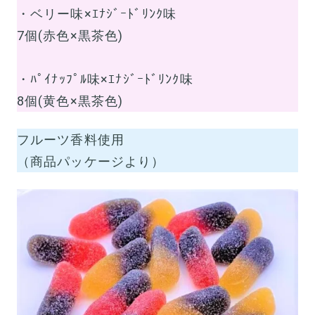
・ベリー味×ｴﾅｼﾞｰﾄﾞﾘﾝｸ味
7個(赤色×黒茶色)
・ﾊﾟｲﾅｯﾌﾟﾙ味×ｴﾅｼﾞｰﾄﾞﾘﾝｸ味
8個(黄色×黒茶色)
フルーツ香料使用
（商品パッケージより）