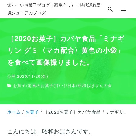
懐かしいお菓子ブログ（画像有り）ー時代遅れ団
塊ジュニアのブログ
［2020お菓子］カバヤ食品「ミナギ
リン グミ〈マカ配合〉黄色の小袋」
を食べて画像撮りました。
公開:2020/11/20(金)
お菓子
/
定番のお菓子(甘い)
/
日本
/
昭和おばさんの食
ホーム
お菓子
［2020お菓子］カバヤ食品「ミナギリン グミ〈マカ配合〉黄色の小袋」を食べて画像撮りました。
こんにちは。昭和おばさんです。