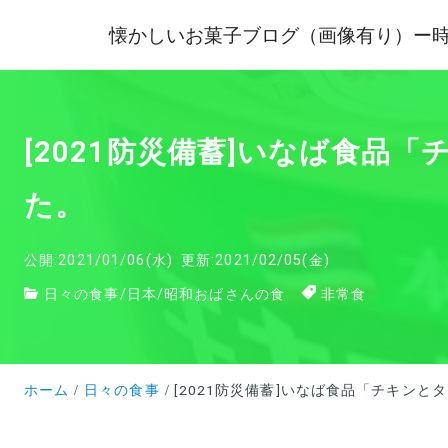
懐かしいお菓子ブログ（画像有り）ー
[2021防災備蓄]いなば食
た。
公開:2021/01/06(水)
更新:2021/02/05(金)
日々の食事
/
日本
/
昭和おばさんの食
非常食
ホーム
日々の食事
[2021防災備蓄]いなば食品「チキン