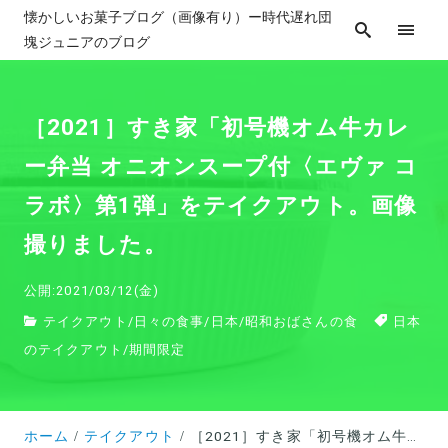
懐かしいお菓子ブログ（画像有り）ー時代遅れ団
塊ジュニアのブログ
［2021］すき家「初号機オム牛カレ
ー弁当 オニオンスープ付〈エヴァ コ
ラボ〉第1弾」をテイクアウト。画像
撮りました。
公開:2021/03/12(金)
テイクアウト
/
日々の食事
/
日本
/
昭和おばさんの食
日本
のテイクアウト
/
期間限定
ホーム
テイクアウト
［2021］すき家「初号機オム牛カレー弁当 オニオンスープ付〈エヴァ コラボ〉第1弾」をテイクアウト。画像撮りました。