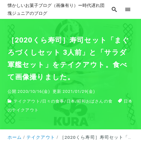
懐かしいお菓子ブログ（画像有り）ー時代遅れ団
塊ジュニアのブログ
［2020くら寿司］寿司セット「まぐ
ろづくしセット 3人前」と「サラダ
軍艦セット」をテイクアウト。食べ
て画像撮りました。
公開:2020/10/16(金)
更新:2021/01/29(金)
テイクアウト
/
日々の食事
/
日本
/
昭和おばさんの食
日本
のテイクアウト
ホーム
テイクアウト
［2020くら寿司］寿司セット「まぐろづくしセット 3人前」と「サラダ軍艦セット」をテイクアウト。食べて画像撮りました。