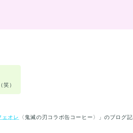
。
（笑）
フェオレ
〈鬼滅の刃コラボ缶コーヒー〉」のブログ記