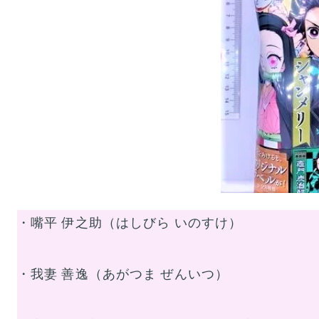
・嘴平 伊之助（はしびら いのすけ）
・我妻 善逸（あがつま ぜんいつ）