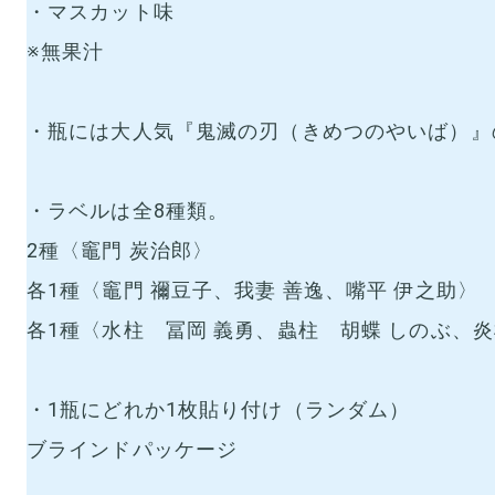
・マスカット味
※無果汁
・瓶には大人気『鬼滅の刃（きめつのやいば）』
・ラベルは全8種類。
2種〈竈門 炭治郎〉
各1種〈竈門 禰豆子、我妻 善逸、嘴平 伊之助〉
各1種〈水柱 冨岡 義勇、蟲柱 胡蝶 しのぶ、炎
・1瓶にどれか1枚貼り付け（ランダム）
ブラインドパッケージ