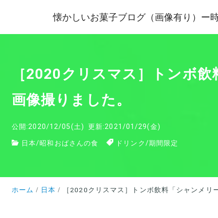
懐かしいお菓子ブログ（画像有り）ー
［2020クリスマス］トンボ
画像撮りました。
公開:2020/12/05(土)
更新:2021/01/29(金)
日本
/
昭和おばさんの食
ドリンク
/
期間限定
ホーム
日本
［2020クリスマス］トンボ飲料「シャンメリ