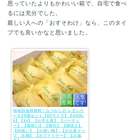
思っていたよりもかわいい箱で、自宅で食べ
るには充分でした。
親しい人への「おすそわけ」なら、このタイ
プでも良いかなと思いました。
地域別送料無料！なつかしの レモンケ
ーキ20個セット【60サイズ】【smtb-
k】【ky】 【お手土産】 【パーティ
ー】 【御祝い】 【御礼】 【御供え】
【内祝い】 【お使い物】 【お土産マッ
プ 京都】 【ホワイトデー】 【お歳