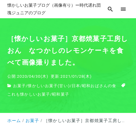
懐かしいお菓子ブログ（画像有り）ー時代遅れ団
塊ジュニアのブログ
［懐かしいお菓子］京都焼菓子工房し
おん なつかしのレモンケーキを食
べて画像撮りました。
公開:2020/04/30(木)
更新:2021/01/28(木)
お菓子
/
懐かしいお菓子(甘い)
/
日本
/
昭和おばさんの食
これも懐かしいお菓子
/
昭和菓子
ホーム
お菓子
［懐かしいお菓子］京都焼菓子工房しおん なつかしのレモンケーキを食べて画像撮りました。