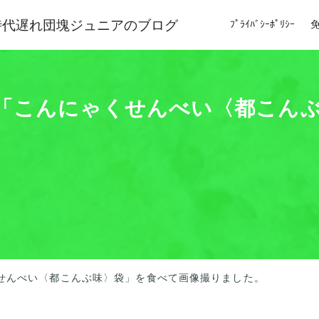
時代遅れ団塊ジュニアのブログ
ﾌﾟﾗｲﾊﾞｼｰﾎﾟﾘｼｰ
物産「こんにゃくせんべい〈都こん
くせんべい〈都こんぶ味〉袋」を食べて画像撮りました。