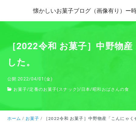
懐かしいお菓子ブログ（画像有り）ー
［2022令和 お菓子］中野
した。
公開:2022/04/01(金)
お菓子
/
定番のお菓子(スナック)
/
日本
/
昭和おばさんの食
ホーム
お菓子
［2022令和 お菓子］中野物産「こんにゃ