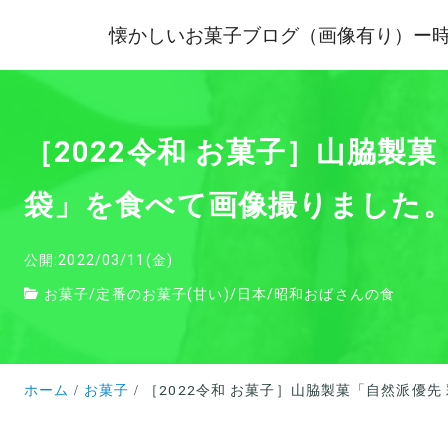
懐かしいお菓子ブログ（画像有り）ー
［2022令和 お菓子］山脇
袋」を食べて画像撮りました
公開:2022/03/11(金)
お菓子
/
定番のお菓子(甘い)
/
日本
/
昭和おばさんの食
ホーム
お菓子
［2022令和 お菓子］山脇製菓「自然派優