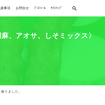
免責事項
お問合せ
ﾌﾟﾛﾌｨｰﾙ
ｻｲﾄﾏｯﾌﾟ
〈胡麻、アオサ、しそミックス〉
像撮りました。