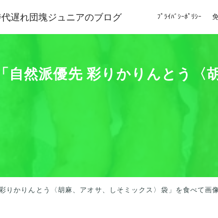
時代遅れ団塊ジュニアのブログ
ﾌﾟﾗｲﾊﾞｼｰﾎﾟﾘｼｰ
製菓「自然派優先 彩りかりんとう
。
先 彩りかりんとう〈胡麻、アオサ、しそミックス〉袋」を食べて画