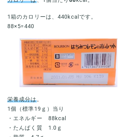
1箱のカロリーは、440kcalです。
88×5=440
栄養成分は
。
1個（標準19ｇ）当り
・エネルギー 88kcal
・たんぱく質 1.0ｇ