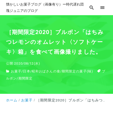
懐かしいお菓子ブログ（画像有り）ー時代遅れ団
塊ジュニアのブログ
［期間限定2020］ブルボン「はちみ
つレモンのオムレット〈ソフトケー
キ〉箱」を食べて画像撮りました。
公開:2020/08/12(水)
お菓子
/
日本
/
昭和おばさんの食
/
期間限定の菓子(味)
ブ
ルボン
/
期間限定
ホーム
お菓子
［期間限定2020］ブルボン「はちみつレモンのオムレット〈ソフトケーキ〉箱」を食べて画像撮りました。