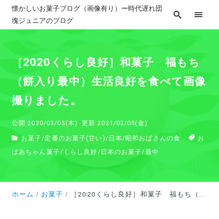
懐かしいお菓子ブログ（画像有り）ー時代遅れ団
塊ジュニアのブログ
［2020くらし良好］和菓子 福もち
（餅入り最中）生活良好を食べて画像
撮りました。
公開:2020/03/05(木)
更新:2021/02/05(金)
お菓子
/
定番のお菓子(甘い)
/
日本
/
昭和おばさんの食
お
ばあちゃん菓子
/
くらし良好
/
日本のお菓子
/
最中
ホーム
お菓子
［2020くらし良好］和菓子 福もち（餅入り最中）生活良好を食べて画像撮りました。