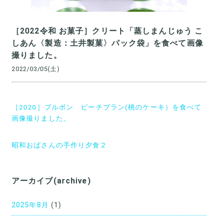
［2022令和 お菓子］クリート「蒸しまんじゅう こ
しあん〈製造：土井製菓〉パック袋」を食べて画像
撮りました。
2022/03/05(土)
投
［2020］ブルボン ピーチブラン(桃のケーキ）を食べて
稿
画像撮りました。
ナ
昭和おばさんの手作り夕食２
ビ
ゲ
ー
アーカイブ(archive)
シ
2025年8月
(1)
ョ