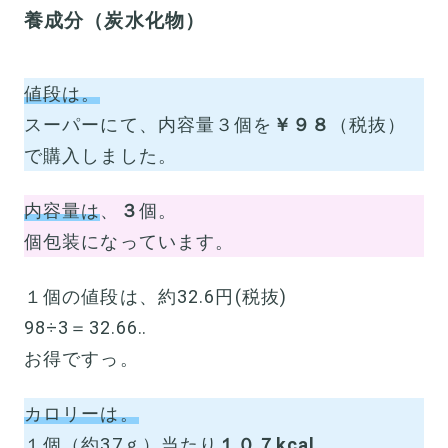
養成分（炭水化物）
値段は。
スーパーにて、内容量３個を
￥９８
（税抜）
で購入しました。
内容量は
、
３
個。
個包装になっています。
１個の値段は、約32.6円(税抜)
98÷3＝32.66‥
お得ですっ。
カロリーは。
１個（約37ｇ）当たり
１０７kcal
。