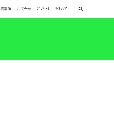
免責事項
お問合せ
ﾌﾟﾛﾌｨｰﾙ
ｻｲﾄﾏｯﾌﾟ