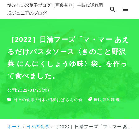
懐かしいお菓子ブログ（画像有り）ー時代遅れ団
塊ジュニアのブログ
［2022］日清フーズ「マ・マー あえ
るだけパスタソース〈きのこと野沢
菜 にんにくしょうゆ味〉袋」を作っ
て食べました。
公開:2022/01/26(水)
日々の食事
/
日本
/
昭和おばさんの食
庶民節約料理
ホーム
日々の食事
［2022］日清フーズ「マ・マー あえるだけパスタソース〈きのこと野沢菜 にんにくしょうゆ味〉袋」を作って食べました。