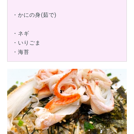
・かにの身(茹で)
・ネギ
・いりごま
・海苔