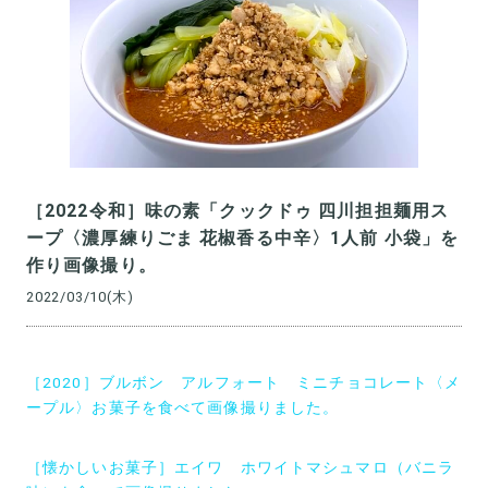
［2022令和］味の素「クックドゥ 四川担担麺用ス
ープ〈濃厚練りごま 花椒香る中辛〉1人前 小袋」を
作り画像撮り。
2022/03/10(木)
投
［2020］ブルボン アルフォート ミニチョコレート〈メ
稿
ープル〉お菓子を食べて画像撮りました。
ナ
［懐かしいお菓子］エイワ ホワイトマシュマロ（バニラ
ビ