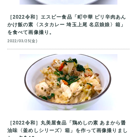
［2022令和］エスビー食品「町中華 ピリ辛肉あん
かけ飯の素〈スタカレー 埼玉上尾 名店娘娘〉箱」
を食べて画像撮り。
2022/03/25(金)
［2022令和］丸美屋食品「鶏めしの素 あまから醤
油味〈釜めしシリーズ〉箱」を作って画像撮りまし