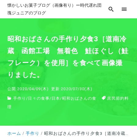
懐かしいお菓子ブログ（画像有り）ー時代遅れ団
塊ジュニアのブログ
昭和おばさんの手作り夕食3［道南冷
蔵 函館工場 無着色 鮭ほぐし（鮭
フレーク）を使用］を食べて画像撮
りました。
公開:2020/04/09(木)
更新:2020/07/30(木)
手作り
/
日々の食事
/
日本
/
昭和おばさんの食
庶民節約料
理
ホーム
手作り
昭和おばさんの手作り夕食3［道南冷蔵 函館工場 無着色 鮭ほぐし（鮭フレーク）を使用］を食べて画像撮りました。