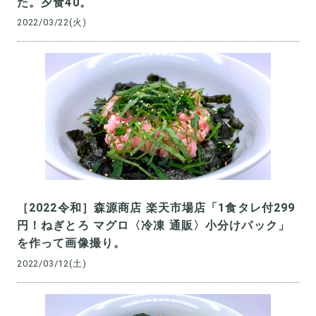
た。夕食40。
2022/03/22(火)
［2022令和］森源商店 楽天市場店「1食タレ付299
円！ねぎとろ マグロ〈冷凍 通販〉小分けパック」
を作って画像撮り。
2022/03/12(土)