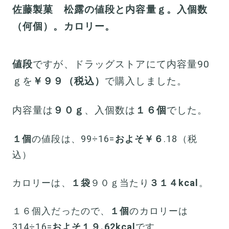
佐藤製菓 松露の値段と内容量ｇ。入個数
（何個）。カロリー。
値段
ですが、ドラッグストアにて内容量90
ｇを
￥９９（税込）
で購入しました。
内容量は
９０ｇ
、入個数は
１６個
でした。
１個
の値段は、99÷16=
およそ￥６
.18（税
込）
カロリーは、
１袋
９０ｇ当たり
３１４kcal
。
１６個入だったので、
１個
のカロリーは
314÷16=
およそ１９.62kcal
です。