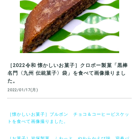
［2022令和 懐かしいお菓子］クロボー製菓「黒棒
名門〈九州 伝統菓子〉袋」を食べて画像撮りまし
た。
2022/01/17(月)
投
［懐かしいお菓子］ブルボン チョコ＆コーヒービスケッ
稿
トを食べて画像撮りました。
ナ
［お菓子］岩塚製菓 ふわっと やわらかえび味 迎春パ