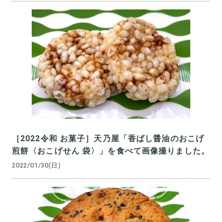
［2022令和 お菓子］天乃屋「香ばし醤油のおこげ
煎餅〈おこげせん 袋〉」を食べて画像撮りました。
2022/01/30(日)