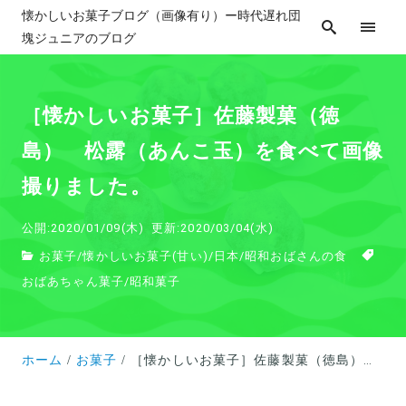
懐かしいお菓子ブログ（画像有り）ー時代遅れ団
塊ジュニアのブログ
［懐かしいお菓子］佐藤製菓（徳
島） 松露（あんこ玉）を食べて画像
撮りました。
公開:2020/01/09(木)
更新:2020/03/04(水)
お菓子
/
懐かしいお菓子(甘い)
/
日本
/
昭和おばさんの食
おばあちゃん菓子
/
昭和菓子
ホーム
お菓子
［懐かしいお菓子］佐藤製菓（徳島） 松露（あんこ玉）を食べて画像撮りました。