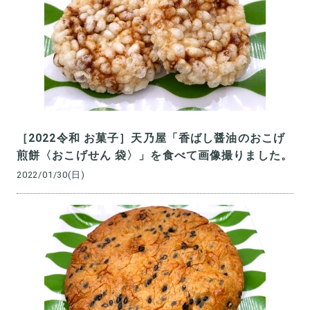
［2022令和 お菓子］天乃屋「香ばし醤油のおこげ
煎餅〈おこげせん 袋〉」を食べて画像撮りました。
2022/01/30(日)