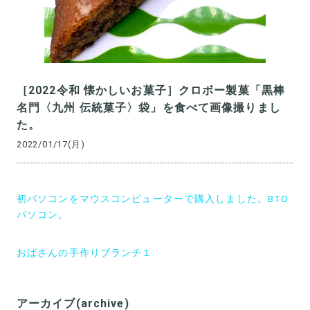
［2022令和 懐かしいお菓子］クロボー製菓「黒棒
名門〈九州 伝統菓子〉袋」を食べて画像撮りまし
た。
2022/01/17(月)
投
初パソコンをマウスコンピューターで購入しました。BTO
稿
パソコン。
ナ
おばさんの手作りブランチ１
ビ
ゲ
ー
アーカイブ(archive)