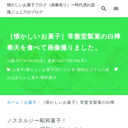
懐かしいお菓子ブログ（画像有り）ー時代遅れ団
塊ジュニアのブログ
［懐かしいお菓子］常盤堂製菓の白樺
奉天を食べて画像撮りました。
公開:2019/10/30(水)
更新:2021/02/04(木)
お菓子
/
懐かしいお菓子(甘い)
/
日本
/
昭和おばさんの食
おばあちゃん菓子
/
昭和菓子
ホーム
お菓子
［懐かしいお菓子］常盤堂製菓の白樺奉天を食べて画像撮りました。
ノスタルジー昭和菓子！