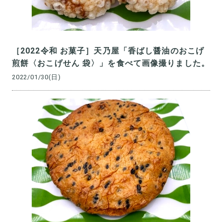
［2022令和 お菓子］天乃屋「香ばし醤油のおこげ
煎餅〈おこげせん 袋〉」を食べて画像撮りました。
2022/01/30(日)