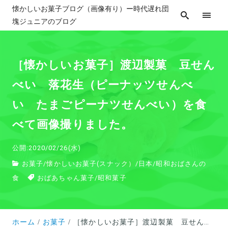
懐かしいお菓子ブログ（画像有り）ー時代遅れ団
塊ジュニアのブログ
［懐かしいお菓子］渡辺製菓 豆せん
べい 落花生（ピーナッツせんべ
い たまごピーナツせんべい）を食
べて画像撮りました。
公開:2020/02/26(水)
お菓子
/
懐かしいお菓子(スナック）
/
日本
/
昭和おばさんの
食
おばあちゃん菓子
/
昭和菓子
ホーム
お菓子
［懐かしいお菓子］渡辺製菓 豆せんべい 落花生（ピーナッツせんべい たまごピーナツせんべい）を食べて画像撮りました。