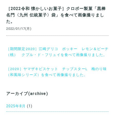
［2022令和 懐かしいお菓子］クロボー製菓「黒棒
名門〈九州 伝統菓子〉袋」を食べて画像撮りまし
た。
2022/01/17(月)
投
［期間限定2020］江崎グリコ ポッキー レモン＆ピーチ
稿
（桃） クプル・ド・フリュイを食べて画像撮りました。
ナ
［2020］ヤマザキビスケット チップスターL 梅のり味
ビ
（和風味シリーズ）を食べて画像撮りました。
ゲ
ー
アーカイブ(archive)
シ
ョ
2025年8月
(1)
ン