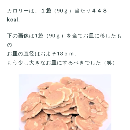
カロリーは、
１袋
（90ｇ）当たり
４４８
kcal
。
下の画像は1袋（90ｇ）を全てお皿に移したも
の。
お皿の直径はおよそ18ｃｍ。
もう少し大きなお皿にするべきでした（笑）