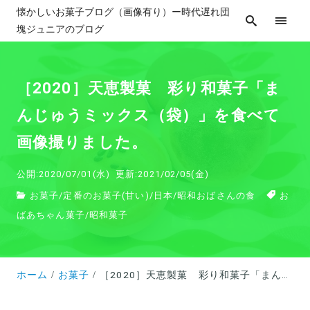
懐かしいお菓子ブログ（画像有り）ー時代遅れ団
塊ジュニアのブログ
［2020］天恵製菓 彩り和菓子「ま
んじゅうミックス（袋）」を食べて
画像撮りました。
公開:2020/07/01(水)
更新:2021/02/05(金)
お菓子
/
定番のお菓子(甘い)
/
日本
/
昭和おばさんの食
お
ばあちゃん菓子
/
昭和菓子
ホーム
お菓子
［2020］天恵製菓 彩り和菓子「まんじゅうミックス（袋）」を食べて画像撮りました。