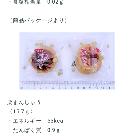
・食塩相当量 0.02ｇ
（商品パッケージより）
栗まんじゅう
〈15.7ｇ〉
・エネルギー 53kcal
・たんぱく質 0.9ｇ