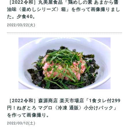
［2022令和］丸美屋食品「鶏めしの素 あまから醤
油味〈釜めしシリーズ〉箱」を作って画像撮りまし
た。夕食40。
2022/03/22(火)
［2022令和］森源商店 楽天市場店「1食タレ付299
円！ねぎとろ マグロ〈冷凍 通販〉小分けパック」
を作って画像撮り。
2022/03/12(土)