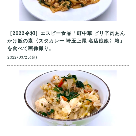
［2022令和］エスビー食品「町中華 ピリ辛肉あん
かけ飯の素〈スタカレー 埼玉上尾 名店娘娘〉箱」
を食べて画像撮り。
2022/03/25(金)