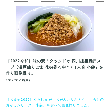
［2022令和］味の素「クックドゥ 四川担担麺用ス
ープ〈濃厚練りごま 花椒香る中辛〉1人前 小袋」を
作り画像撮り。
2022/03/10(木)
投
［お菓子2020］くらし良好「お好みかりんとう（くらしの
稿
おかしシリーズ）小袋」を食べて画像撮りました。