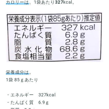
カロリーは
、1袋あたり
327
kcal。
栄養成分は
。
1袋 85ｇあたり
・エネルギー 327kcal
・たんぱく質 6.9ｇ