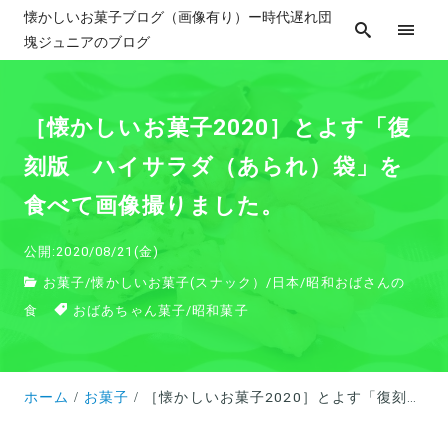
懐かしいお菓子ブログ（画像有り）ー時代遅れ団
塊ジュニアのブログ
［懐かしいお菓子2020］とよす「復
刻版 ハイサラダ（あられ）袋」を
食べて画像撮りました。
公開:2020/08/21(金)
お菓子
/
懐かしいお菓子(スナック）
/
日本
/
昭和おばさんの
食
おばあちゃん菓子
/
昭和菓子
ホーム
お菓子
［懐かしいお菓子2020］とよす「復刻版 ハイサラダ（あられ）袋」を食べて画像撮りました。