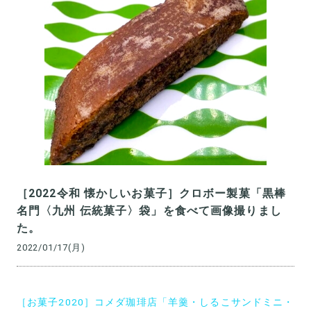
［2022令和 懐かしいお菓子］クロボー製菓「黒棒
名門〈九州 伝統菓子〉袋」を食べて画像撮りまし
た。
2022/01/17(月)
投
［お菓子2020］コメダ珈琲店「羊羹・しるこサンドミニ・